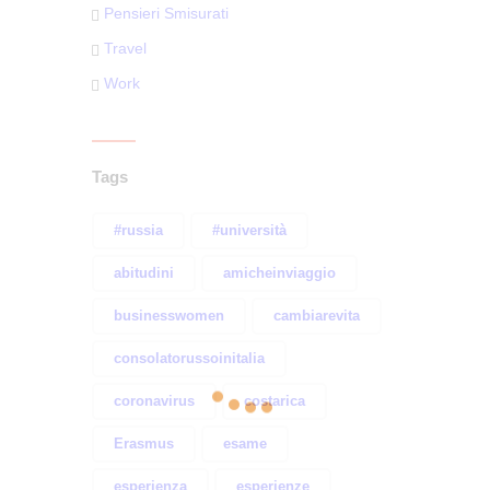
Pensieri Smisurati
Travel
Work
Tags
#russia
#università
abitudini
amicheinviaggio
businesswomen
cambiarevita
consolatorussoinitalia
coronavirus
costarica
Erasmus
esame
esperienza
esperienze