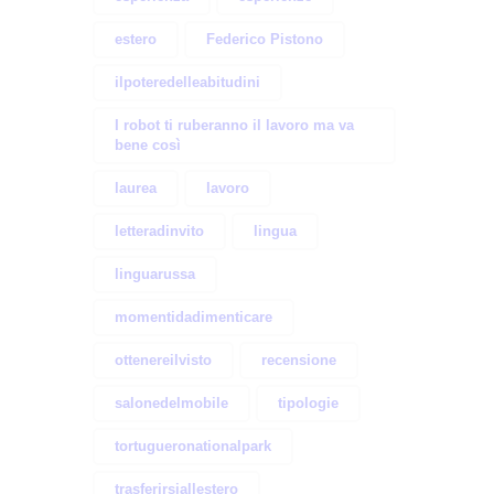
estero
Federico Pistono
ilpoteredelleabitudini
I robot ti ruberanno il lavoro ma va
bene così
laurea
lavoro
letteradinvito
lingua
linguarussa
momentidadimenticare
ottenereilvisto
recensione
salonedelmobile
tipologie
tortugueronationalpark
trasferirsiallestero