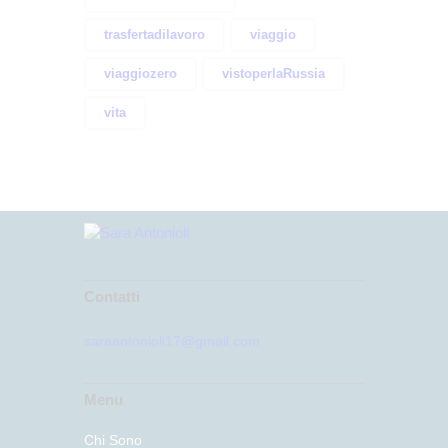
trasfertadilavoro
viaggio
viaggiozero
vistoperlaRussia
vita
Contatti
saraantonioli17@gmail.com
Menu
Chi Sono